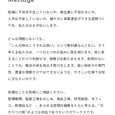
Message
設備に不具合が生じていないか。衛生面に不安はないか。
人手は不足していないか。
健やかに事業運営ができる空間づく
りを、私たちはお手伝いします。
どんな問題においても、
「こんな時はこうすれば良い」という教科書なんてない。
そう
考える私たちは、一つひとつのお悩みに耳を傾けます。
目に見
えることだけで判断せず、想像力を膨らませます。
前例のない
ことでも、解決の術を見出す努力をします。
高い技術力や専門
性、豊富な実績だけではできないような、
やさしい仕事でお役
に立ちたいのです。
些細なことも気軽にご相談ください。
医療機関、製薬工場をはじめ、食品工場、研究施設、オフィ
ス、飲食店など…。
あらゆる空間の健康をともに考える、
“か
かりつけ医”のような存在でありたいラガワークスです。